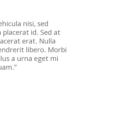
hicula nisi, sed
placerat id. Sed at
lacerat erat. Nulla
hendrerit libero. Morbi
llus a urna eget mi
uam.