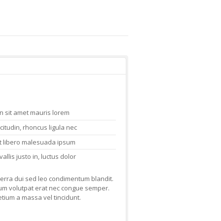
n sit amet mauris lorem
icitudin, rhoncus ligula nec
et libero malesuada ipsum
allis justo in, luctus dolor
verra dui sed leo condimentum blandit.
um volutpat erat nec congue semper.
etium a massa vel tincidunt.