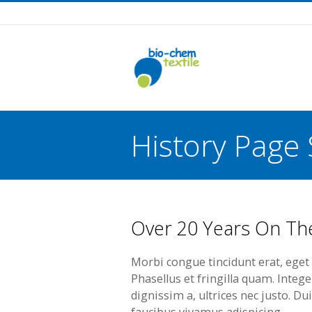
History Page
You are here:
Over 20 Years On Th
Morbi congue tincidunt erat, eget s
Phasellus et fringilla quam. Integ
dignissim a, ultrices nec justo. Du
faucibus vivamus adispicing.