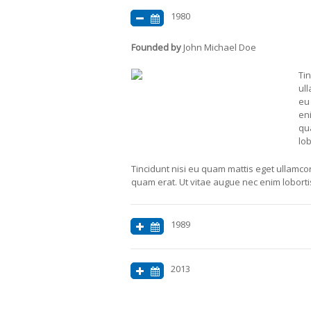
1980
Founded by
John Michael Doe
Tin
ul
eu
eni
qu
lob
Tincidunt nisi eu quam mattis eget ullamc
quam erat. Ut vitae augue nec enim lobortis
1989
2013