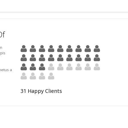
Of
an
pis
metus a
31 Happy Clients
s