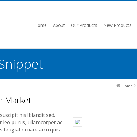
Home
About
Our Products
New Products
 Snippet
Home
e Market
uscipit nisl blandit sed.
er leo purus, ullamcorper ac
is feugiat ornare arcu quis