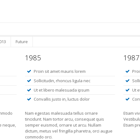
013
Future
1985
1987
Proin sit amet mauris lorem
Proi
Sollicitudin, rhoncus ligula nec
Soll
Ut et libero malesuada ipsum
Ut 
Convallis justo in, luctus dolor
Conv
ommodo
Nam egestas malesuada tellus ornare
Etiam vi
s
tincidunt. Nam tortor arcu, consequat quis
Vestibul
e neque,
semper euismod, ornare ut arcu. Nullam
Etiam pr
dictum, metus vel fringilla pharetra, orci augue
commodo orci.