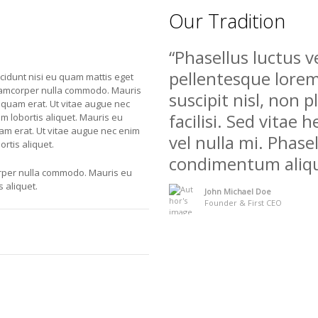
Our Tradition
Phasellus luctus ve
pellentesque lorem 
cidunt nisi eu quam mattis eget
lamcorper nulla commodo. Mauris
suscipit nisl, non p
 quam erat. Ut vitae augue nec
facilisi. Sed vitae 
m lobortis aliquet. Mauris eu
am erat. Ut vitae augue nec enim
vel nulla mi. Phase
ortis aliquet.
condimentum aliq
orper nulla commodo. Mauris eu
 aliquet.
John Michael Doe
Founder & First CEO