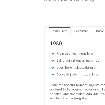
1980-1987
1987-1995
1995-2
1980
Proin sit amet mauris lorem
Sollicitudin, rhoncus ligula nec
Ut et libero malesuada ipsum
Convallis justo in, luctus dolor
Etiam consectetur fermentum justo c
eleifend. Nulla ac eros nec tortor molli
sodales. Quisque malesuada vulputat
eu blandit lectus feugiat a.